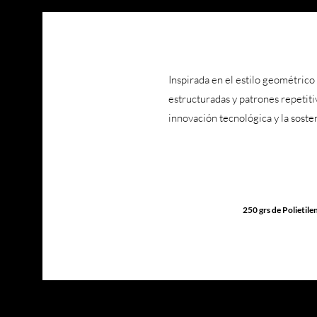
Inspirada en el estilo geométrico
estructuradas y patrones repetiti
innovación tecnológica y la sosten
250 grs de Polietil