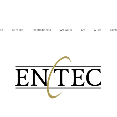
de
Services
Plastic panels
Art Walls
Art
Allies
Cont