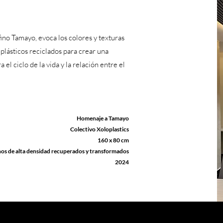
fino Tamayo, evoca los colores y texturas
o plásticos reciclados para crear una
el ciclo de la vida y la relación entre el
Homenaje a Tamayo
Colectivo Xoloplastics
160 x 80 cm
enos de alta densidad recuperados y transformados
​2024