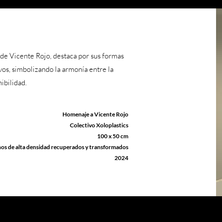
 de Vicente Rojo, destaca por sus formas
vos, simbolizando la armonía entre la
ibilidad.
Homenaje a Vicente Rojo
Colectivo Xoloplastics
100 x 50 cm
enos de alta densidad recuperados y transformados
​2024