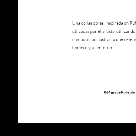
Una de las obras, inspirada en Ru
utiizadas por el artista, utilizand
composición abstracta que celebra 
hombre y su entorno.
864 grs de Polietil