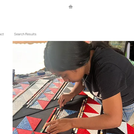
act
Search Results