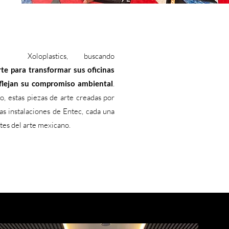
oloplastics, buscando
rte para transformar sus oficinas
eflejan su compromiso ambiental
.
, estas piezas de arte creadas por
as instalaciones de Entec, cada una
tes del arte mexicano.