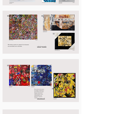
@aldochaparrostudios
@ariel.orozco.rod